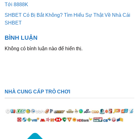
Tới 8888K
SHBET Có Bị Bắt Không? Tìm Hiểu Sự Thật Về Nhà Cái
SHBET
BÌNH LUẬN
Không có bình luận nào để hiển thị.
NHÀ CUNG CẤP TRÒ CHƠI