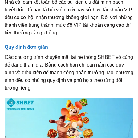
Nhà cái cam kết toàn bộ các sự kiện ưu đãi minh bạch
tuyệt đối. Dù bạn là hội viên mới hay sở hữu tài khoản VIP
đều có cơ hội nhận thưởng không giới hạn. Đối với những
thành viên trung thành, mức độ VIP tài khoản càng cao thì
tiền thưởng càng khủng.
Quy định đơn giản
Các chương trình khuyến mãi tại hệ thống SHBET vô cùng
dễ dàng tham gia. Bằng cách bạn chỉ cần nắm các quy
định và điều kiện để thành công nhận thưởng. Mỗi chương
trình đều có những quy định và phù hợp theo từng đối
tượng riêng.