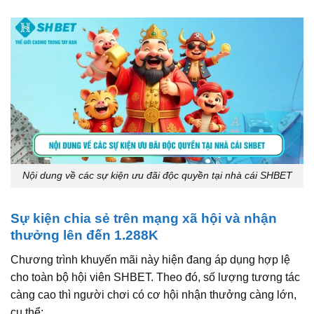
Nội dung về các sự kiện ưu đãi độc quyền tại nhà cái SHBET
Sự kiện chia sẻ trên mạng xã hội và nhận
thưởng lên đến 1.288K
Chương trình khuyến mãi này hiện đang áp dụng hợp lệ
cho toàn bộ hội viên SHBET. Theo đó, số lượng tương tác
càng cao thì người chơi có cơ hội nhận thưởng càng lớn,
cụ thể: