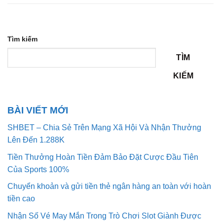
Tìm kiếm
TÌM
KIẾM
BÀI VIẾT MỚI
SHBET – Chia Sẻ Trên Mạng Xã Hội Và Nhận Thưởng
Lên Đến 1.288K
Tiền Thưởng Hoàn Tiền Đảm Bảo Đặt Cược Đầu Tiên
Của Sports 100%
Chuyển khoản và gửi tiền thẻ ngân hàng an toàn với hoàn
tiền cao
Nhận Số Vé May Mắn Trong Trò Chơi Slot Giành Được