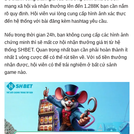
mạng xã hội và nhận thưởng lên đến 1.288K bạn cần nắm
rõ quy định. Hội viên vui lòng cung cấp hình ảnh xác thực
đến hệ thống với bài đăng kèm hashtag yêu cầu.
Nếu trong thời gian 24h, bạn không cung cấp các hình ảnh
chứng minh thì sẽ mất cơ hội nhận thưởng giá trị từ hệ
thống SHBET. Quan trọng nhất bạn cần phải hoàn thành ít
nhất 1 vòng cược để có thể rút tiền về. Với số tiền thưởng
nhận được, hội viên có thể trải nghiệm ở bất cứ sảnh
game nào.