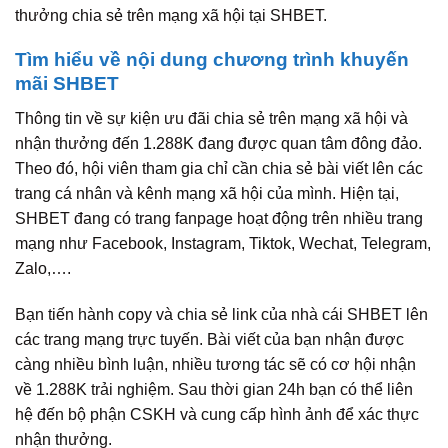
thưởng chia sẻ trên mạng xã hội tại SHBET.
Tìm hiểu về nội dung chương trình khuyến
mãi SHBET
Thông tin về sự kiện ưu đãi chia sẻ trên mạng xã hội và
nhận thưởng đến 1.288K đang được quan tâm đông đảo.
Theo đó, hội viên tham gia chỉ cần chia sẻ bài viết lên các
trang cá nhân và kênh mạng xã hội của mình. Hiện tại,
SHBET đang có trang fanpage hoạt động trên nhiều trang
mạng như Facebook, Instagram, Tiktok, Wechat, Telegram,
Zalo,….
Bạn tiến hành copy và chia sẻ link của nhà cái SHBET lên
các trang mạng trực tuyến. Bài viết của bạn nhận được
càng nhiều bình luận, nhiều tương tác sẽ có cơ hội nhận
về 1.288K trải nghiệm. Sau thời gian 24h bạn có thể liên
hệ đến bộ phận CSKH và cung cấp hình ảnh để xác thực
nhận thưởng.